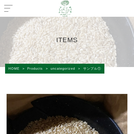
ITEMS
HOME
>
Products
>
uncategorized
>
サンプル①