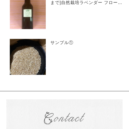
まで]自然栽培ラベンダー フローラ
ルウォーター 300ml [100% pure n
atural]
サンプル①